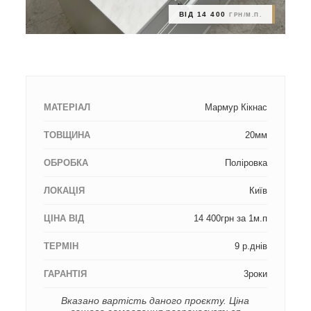
ВІД 14 400
ГРН/М.П.
МАТЕРІАЛ
Мармур Кікнас
ТОВЩИНА
20мм
ОБРОБКА
Поліровка
ЛОКАЦІЯ
Київ
ЦІНА ВІД
14 400грн за 1м.п
ТЕРМІН
9 р.днів
ГАРАНТІЯ
3роки
Вказано вартість даного проєкту. Ціна