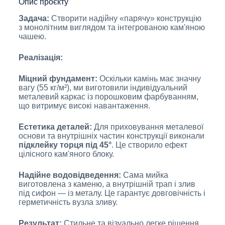
Опис проєкту
Задача:
Створити надійну «парячу» конструкцію
з монолітним виглядом та інтегрованою кам'яною
чашею.
Реалізація:
Міцний фундамент:
Оскільки камінь має значну
вагу (55 кг/м²), ми виготовили індивідуальний
металевий каркас із порошковим фарбуванням,
що витримує високі навантаження.
Естетика деталей:
Для приховування металевої
основи та внутрішніх частин конструкції виконали
підклейку торця під 45°
. Це створило ефект
цілісного кам'яного блоку.
Надійне водовідведення:
Сама мийка
виготовлена з каменю, а внутрішній трап і злив
під сифон — із металу. Це гарантує довговічність і
герметичність вузла зливу.
Результат:
Стильне та візуально легке рішення,