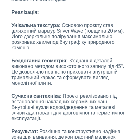
Реалізація:
Унікальна текстура:
Основою проєкту став
шляхетний мармур Silver Wave (товщина 20 мм).
Його дзеркальне полірування максимально
розкриває хвилеподібну графіку природного
каменю.
Бездоганна геометрія:
З’єднання деталей
виконано методом високоточного запилу під 45°.
Це дозволило повністю приховати внутрішній
тримальний каркас та сформувати вигляд
монолітної плити.
Сучасна сантехніка:
Проєкт реалізовано під
встановлення накладних керамічних чаш.
Внутрішні вузли водовідведення та металеві
зливи адаптовані для довговічної та герметичної
експлуатації.
Результат:
Розкішна та конструктивно надійна
зона для вмивання, де контрастний малюнок