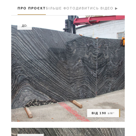
ПРО ПРОЄКТ
БІЛЬШЕ ФОТО
ДИВИТИСЬ ВІДЕО ▶
ДО:
ВІД 190
$/М²