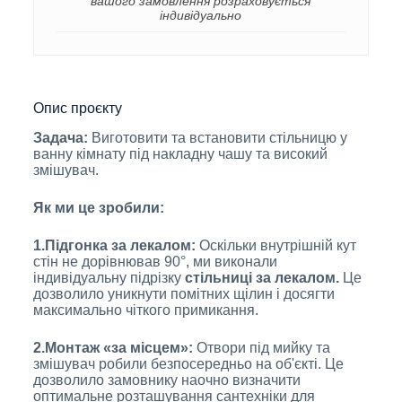
вашого замовлення розраховується
індивідуально
Опис проєкту
Задача:
Виготовити та встановити стільницю у
ванну кімнату під накладну чашу та високий
змішувач.
Як ми це зробили:
1.Підгонка за лекалом:
Оскільки внутрішній кут
стін не дорівнював 90°, ми виконали
індивідуальну підрізку
стільниці за лекалом.
Це
дозволило уникнути помітних щілин і досягти
максимально чіткого примикання.
2.Монтаж «за місцем»:
Отвори під мийку та
змішувач робили безпосередньо на об'єкті. Це
дозволило замовнику наочно визначити
оптимальне розташування сантехніки для