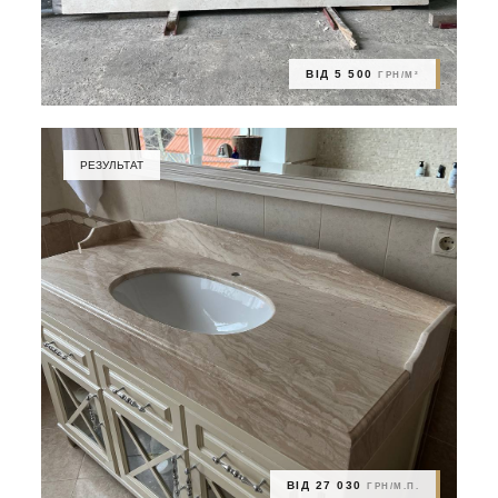
ВІД 5 500
ГРН/М²
РЕЗУЛЬТАТ
ВІД 27 030
ГРН/М.П.