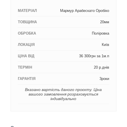
МАТЕРІАЛ
Мармур Арабескато Оробіко
ТОВЩИНА
20мм
ОБРОБКА
Поліровка
ЛОКАЦІЯ
Київ
ЦІНА ВІД
36 300грн за 1м.п
ТЕРМІН
20 р.днів
ГАРАНТІЯ
3роки
Вказано вартість даного проєкту. Ціна
вашого замовлення розраховується
індивідуально