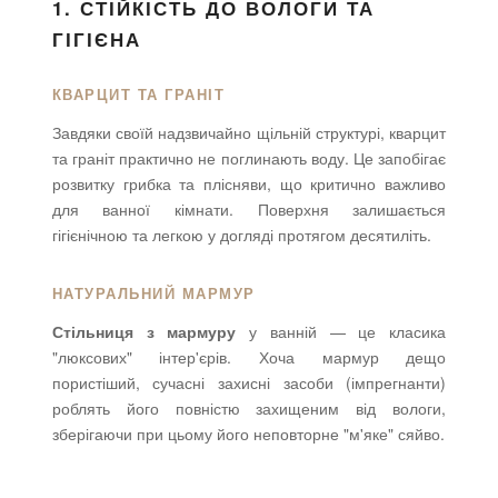
1. СТІЙКІСТЬ ДО ВОЛОГИ ТА
ГІГІЄНА
КВАРЦИТ ТА ГРАНІТ
Завдяки своїй надзвичайно щільній структурі, кварцит
та граніт практично не поглинають воду. Це запобігає
розвитку грибка та плісняви, що критично важливо
для ванної кімнати. Поверхня залишається
гігієнічною та легкою у догляді протягом десятиліть.
НАТУРАЛЬНИЙ МАРМУР
Стільниця з мармуру
у ванній — це класика
"люксових" інтер'єрів. Хоча мармур дещо
пористіший, сучасні захисні засоби (імпрегнанти)
роблять його повністю захищеним від вологи,
зберігаючи при цьому його неповторне "м'яке" сяйво.