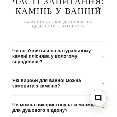
ЧАСТІ ЗАПИТАННЯ:
КАМІНЬ У ВАННІЙ
ВАЖЛИВІ ДЕТАЛІ ДЛЯ ВАШОГО
ІДЕАЛЬНОГО ІНТЕР'ЄРУ
Чи не з'явиться на натуральному
+
камені пліснява у вологому
середовищі?
Натуральний камінь (особливо граніт та кварцит) є
несприятливим середовищем для розмноження
Які вироби для ванної можна
бактерій. При правильному монтажі та герметизації
+
замовити з каменю?
швів спеціальними антисептичними засобами,
Найчастіше у нас замовляють цілісні стільниці під
поява грибка або плісняви на поверхні каменю
раковину, облицювання стін (панелі), піддони для
неможлива.
Чи можна використовувати мармур
душу з антиковзаючою обробкою, а також полиці
+
для душового піддону?
та підвіконня. Ми працюємо з мармуром, оніксом
Так, мармур виглядає розкішно у душовій зоні.