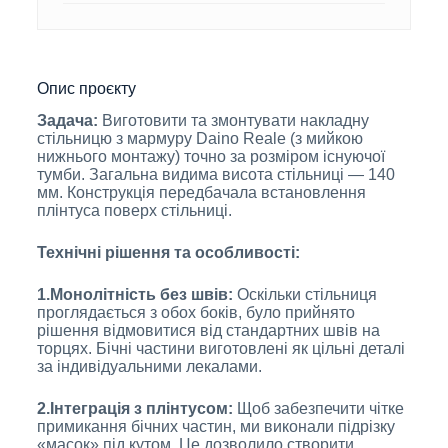
Опис проєкту
Задача:
Виготовити та змонтувати накладну
стільницю з мармуру Daino Reale (з мийкою
нижнього монтажу) точно за розміром існуючої
тумби. Загальна видима висота стільниці — 140
мм. Конструкція передбачала встановлення
плінтуса поверх стільниці.
Технічні рішення та особливості:
1.Монолітність без швів:
Оскільки стільниця
проглядається з обох боків, було прийнято
рішення відмовитися від стандартних швів на
торцях. Бічні частини виготовлені як цільні деталі
за індивідуальними лекалами.
2.Інтеграція з плінтусом:
Щоб забезпечити чітке
примикання бічних частин, ми виконали підрізку
«масок» під кутом. Це дозволило створити