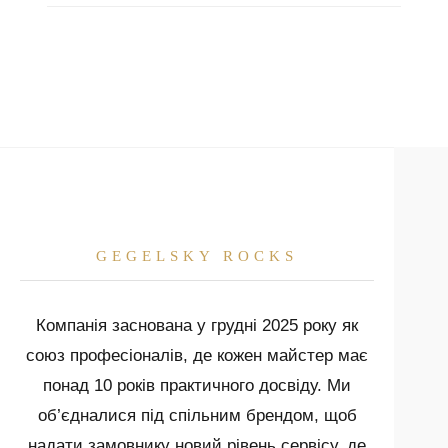
його частіше обирають для ванних кімнат та
оскільки залежить від складності конструкції,
очищення. Ми покриваємо всі вироби
камінів.
поверху занесення та умов інсталяції на об'єкті.
професійними імпрегнантами, які захищають
поверхню. Для щоденного догляду достатньо
м'якої ганчірки та води. Ми також надаємо
детальну інструкцію та рекомендації щодо
спеціалізованої хімії для кожного виду каменю.
GEGELSKY ROCKS
Компанія заснована у грудні 2025 року як
союз професіоналів, де кожен майстер має
понад 10 років практичного досвіду. Ми
об’єдналися під спільним брендом, щоб
надати замовнику новий рівень сервісу, де