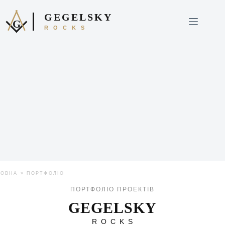
GEGELSKY
G
ROCKS
ЛОВНА
»
ПОРТФОЛІО
ПОРТФОЛІО ПРОЕКТІВ
GEGELSKY
ROCKS