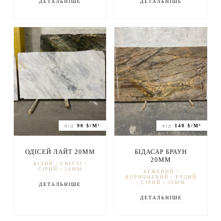
ДЕТАЛЬНІШЕ
ДЕТАЛЬНІШЕ
від
90 $/М²
від
140 $/М²
ОДІСЕЙ ЛАЙТ 20ММ
БІДАСАР БРАУН
20ММ
БІЛИЙ | СВІТЛІ |
СІРИЙ | 20ММ
БЕЖЕВИЙ |
КОРИЧНЕВИЙ | РУДИЙ
| СІРИЙ | 20ММ
ДЕТАЛЬНІШЕ
ДЕТАЛЬНІШЕ