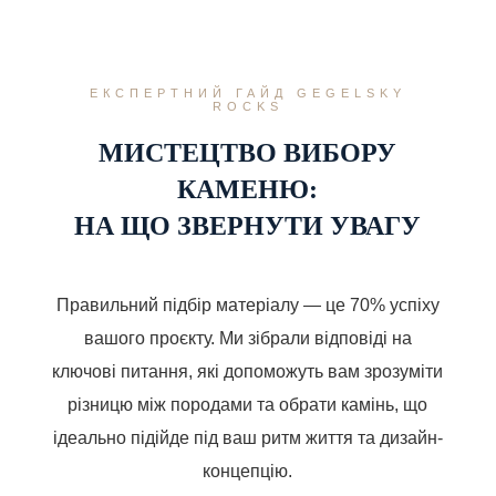
ДО БРАЗИЛІЇ
Ми працюємо з широкою палітрою, де кожен
ЕКСПЕРТНИЙ ГАЙД GEGELSKY
ROCKS
камінь має свою історію:
МИСТЕЦТВО ВИБОРУ
Мармур:
Thassos,
Кварцит:
КАМЕНЮ:
Carrara та італійські
Бразильська
НА ЩО ЗВЕРНУТИ УВАГУ
текстури для ванних
екзотика, що поєднує
та камінів.
красу мармуру з
міцністю граніту.
Правильний підбір матеріалу — це 70% успіху
Граніт:
Український
вашого проєкту. Ми зібрали відповіді на
лабрадорит та
Онікс:
преміальні імпортні
Напівдорогоцінний
ключові питання, які допоможуть вам зрозуміти
сорти для кухонь.
камінь для світлових
різницю між породами та обрати камінь, що
панно та "живих"
ідеально підійде під ваш ритм життя та дизайн-
картин.
концепцію.