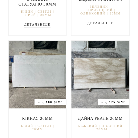
СТАТУАРІО 30ММ
ЗЕЛЕНИЙ |
КОРИЧНЕВИЙ |
БІЛИЙ | СВІТЛІ |
ОЛИВКОВИЙ | 20ММ
СІРИЙ | 30ММ
ДЕТАЛЬНІШЕ
ДЕТАЛЬНІШЕ
від
100 $/М²
від
125 $/М²
КІКНАС 20ММ
ДАЙНА РЕАЛЕ 20ММ
БІЛИЙ | СВІТЛІ |
БЕЖЕВИЙ | ПІСОЧНИЙ
20ММ
| 20ММ