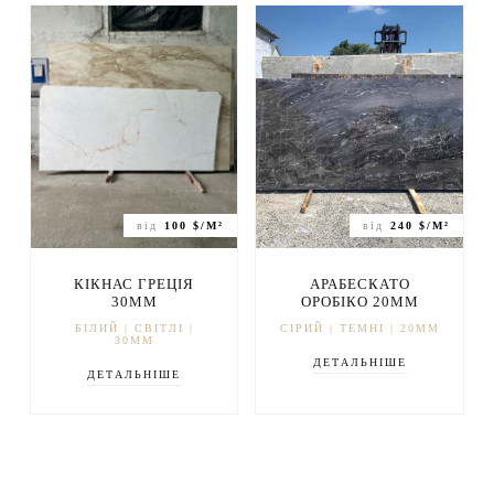
від
100 $/М²
від
240 $/М²
КІКНАС ГРЕЦІЯ
АРАБЕСКАТО
30ММ
ОРОБІКО 20ММ
БІЛИЙ | СВІТЛІ |
СІРИЙ | ТЕМНІ | 20ММ
30ММ
ДЕТАЛЬНІШЕ
ДЕТАЛЬНІШЕ