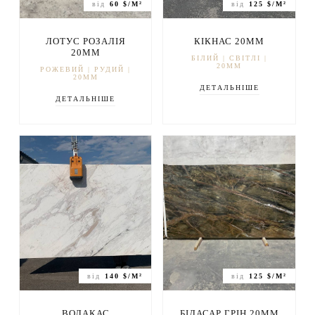
від
60 $/М²
від
125 $/М²
ЛОТУС РОЗАЛІЯ
КІКНАС 20ММ
20ММ
БІЛИЙ | СВІТЛІ |
20ММ
РОЖЕВИЙ | РУДИЙ |
20ММ
ДЕТАЛЬНІШЕ
ДЕТАЛЬНІШЕ
від
140 $/М²
від
125 $/М²
ВОЛАКАС
БІДАСАР ГРІН 20ММ