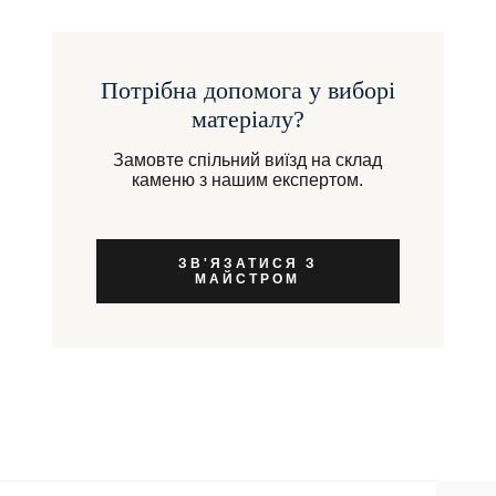
вікном. Ми допомагаємо підібрати тип обробки
підрізання на об'єкті. Досвід та навичка заміру
поверхні (глянець, мат або сатин), щоб
дозволяє нам враховувати кривизну стін та кутів,
підкреслити кращу сторону матеріалу у вашому
що особливо важливо для стільниць складних
Потрібна допомога у виборі
світлі.
4 КРОКИ ДО ВАШОЇ МРІЇ
форм та сходів.
матеріалу?
01. Консультація:
02. Замір:
Виїзд
Замовте спільний виїзд на склад
Прорахунок за 15
інженера з кейсом
каменю з нашим експертом.
хвилин та
зразків та
допомога у виборі
виготовлення
каменю під
точних лекал.
ЗВ'ЯЗАТИСЯ З
бюджет.
МАЙСТРОМ
03. Виробництво:
04. Монтаж:
Розкрій у м.
Використання хімії
Вишневе з
Tenax та Sika з
можливістю
подальшим
особисто узгодити
інструктажем по
розкладку
догляду.