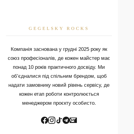
малюнку.
GEGELSKY ROCKS
ПОРАДИ ЕКСПЕРТІВ
Компанія заснована у грудні 2025 року як
GEGELSKY ROCKS
союз професіоналів, де кожен майстер має
понад 10 років практичного досвіду. Ми
"Ми вже зробили всі можливі помилки на
об’єдналися під спільним брендом, щоб
початку кар’єри, тому ваш проєкт буде
бездоганним. Пам’ятайте: камінь — це
надати замовнику новий рівень сервісу, де
інвестиція. Квартира, де використано
кожен етап роботи контролюється
натуральні матеріали, автоматично зростає
менеджером проєкту особисто.
в ціні. А сучасна хімія дозволяє захистити
навіть найпористіший мармур на
десятиліття."